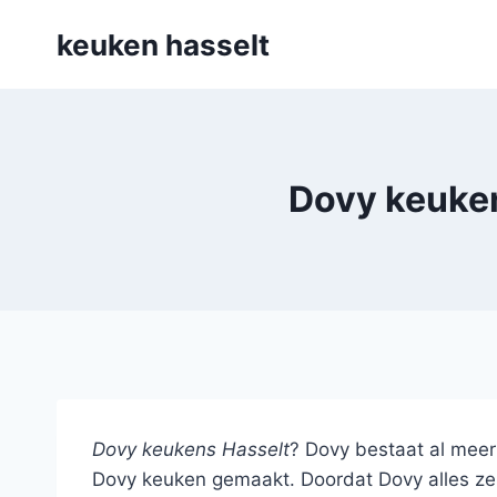
Doorgaan
keuken hasselt
naar
inhoud
Dovy keuken
Dovy keukens Hasselt
? Dovy bestaat al mee
Dovy keuken gemaakt. Doordat Dovy alles zelf